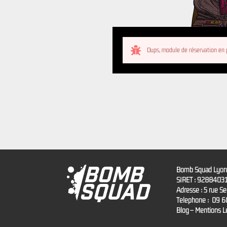
Oups, module de réservation en p
Bomb Squad Lyon ©
SIRET : 9288403
Adresse : 5 rue S
Téléphone : 09 6
Blog
–
Mentions L