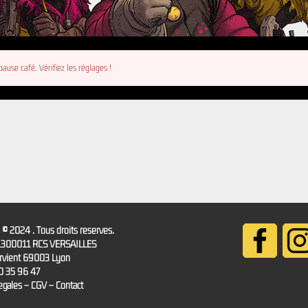
ause café. Vérifiez les réglages !
 2024 . Tous droits réservés.
1300011 RCS VERSAILLES
ervient 69003 Lyon
0 35 96 47
égales
–
CGV
–
Contact